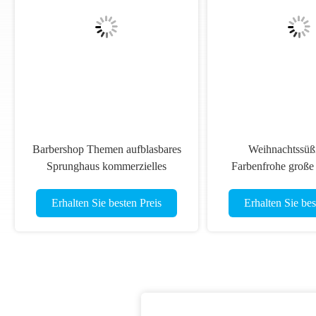
Weihnachtssüßigkeiten
Kommerzielle Happy Hallow
arbenfrohe große aufblasbare
Kürbis große aufblasbare
prunghütte Rutsche Spaßstadt
Hüpfburg Rutsche Fun Cit
Erhalten Sie besten Preis
Erhalten Sie besten Preis