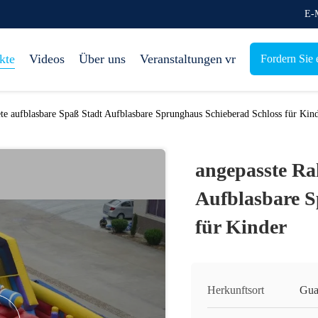
E-M
kte
Videos
Über uns
Veranstaltungen
vr
Fordern Sie e
te aufblasbare Spaß Stadt Aufblasbare Sprunghaus Schieberad Schloss für Kin
angepasste Ra
Aufblasbare S
für Kinder
Herkunftsort
Gua