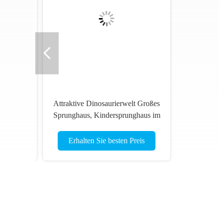
Barbershop Themen aufblasbares
Sprunghaus kommerzielles
F
Sprungschloss für Kinder
S
Erhalten Sie besten Preis