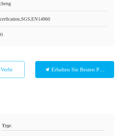
cheng
cerfication,SGS,EN14960
01
n Verbindung
Erhalten Sie Besten Preis
Typ: