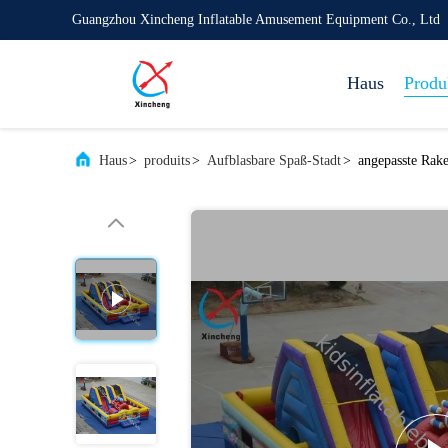
Guangzhou Xincheng Inflatable Amusement Equipment Co., Ltd
Haus
Produ
Haus
>
produits
>
Aufblasbare Spaß-Stadt
>
angepasste Rake