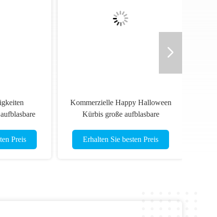
een
Beste PVC Palme Tropenwald
große aufblasbare Hüpfburg mit
y
Rutsche Fun City
Erhalten Sie besten Preis