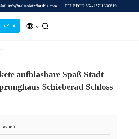
ail info@reliableinflatable.com
TELEFON 86--13711630819


in Zitat
der
kete aufblasbare Spaß Stadt
prunghaus Schieberad Schloss
ngzhou