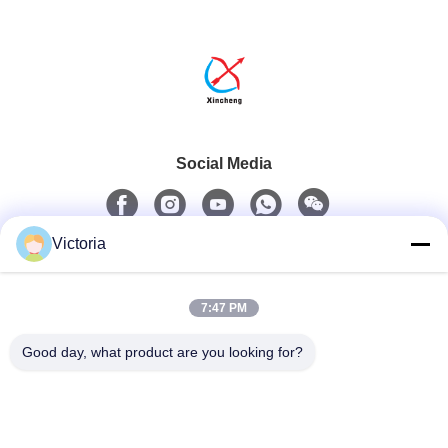
Social Media
Victoria
Schnellkontakt
7:47 PM
Telefon
0086-13711630819
Good day, what product are you looking for?
Email
info@reliableinflatable.com