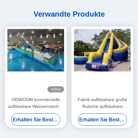
Verwandte Produkte
Video
OEM/ODM kommerzielle
Fabrik aufblasbare große
aufblasbare Wasserrutschen
Rutsche aufblasbare
aufblasbare Wasserrutsche
doppelte Wasserrutschen
Erhalten Sie Besten Preis
Erhalten Sie Besten Preis
mit Pool
gekrümmte Rutsche
Erwachsene