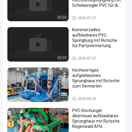
Hochzeitssprungburg mit
Schieberegler PVC für die
Party
Aufblasbares Combos
00:26
2026-07-27
Kommerzielles
aufblasbares PVC-
Springburg mit Rutsche
für Partyvermietung
Aufblasbares Combos
00:39
2026-07-27
Hochwertiges
aufgeblasenes
Sprunghaus mit Rutsche
zum Vermieten
Aufblasbares Combos
00:22
2026-06-30
PVC-Dschungel
Abenteuer aufblasbares
Sprunghaus mit Rutsche
Regenwald Affe
Palmenbaum Design