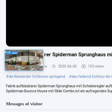
Fabrik aufblasbarer Spiderman Sprunghaus mi
Aufblasbares Combos
2025-06-06
153 views
#
die Kleinkinder Schlösser springend
#
das federnd Schloss der 
Fabrik aufblasbarer Spiderman Sprunghaus mit Schieberegler auf
Spiderman Bounce House mit Slide Combo ist ein aufregendes Sup
Messages of visitor