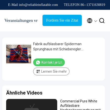
E-Mail info@reliableinflatable.com
TELEFON 86--13711630819


Veranstaltungen
vr
Fordern Sie ein Zitat
Fabrik aufblasbarer Spiderman
Sprunghaus mit Schieberegler
aufblasbares Schloss
Kontakt jetzt
Lernen Sie mehr
Ähnliche Videos
Commercial Pure White
Aufblasbare