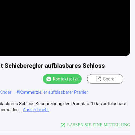
t Schieberegler aufblasbares Schloss
Kontakt jetzt
Share
Kinder
#
Kommerzieller aufblasbarer Prahler
blasbares Schloss Beschreibung des Produkts: 1.Das aufblasbare
erhelden...
Ansicht mehr
LASSEN SIE EINE MITTEILUNG